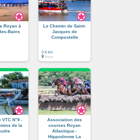
de Royan à
Le Chemin de Saint-
les-Bains
Jacques de
Compostelle
0.8 km
Royan
re VTC N°9 -
Association des
mins de la
courses Royan
udre
Atlantique -
Hippodrome La