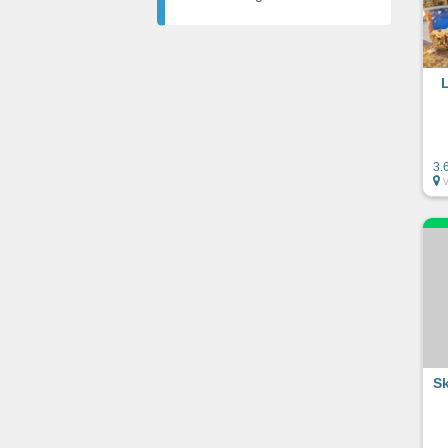
3.
V
Sk