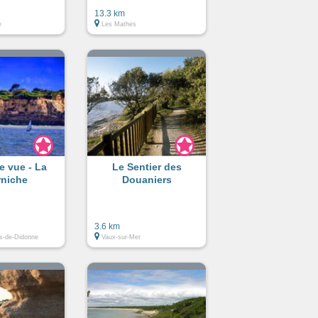
Palmyre
13.3 km
e
Les Mathes
e vue - La
Le Sentier des
rniche
Douaniers
3.6 km
s-de-Didonne
Vaux-sur-Mer