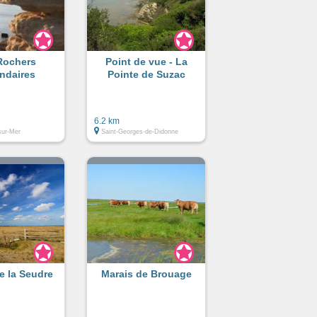
Rochers
Point de vue - La
ndaires
Pointe de Suzac
6.2 km
sur-Mer
Saint-Georges-de-Didonne
e la Seudre
Marais de Brouage