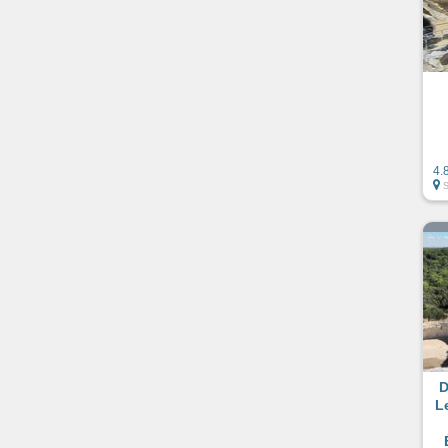
4.
S
D
Le