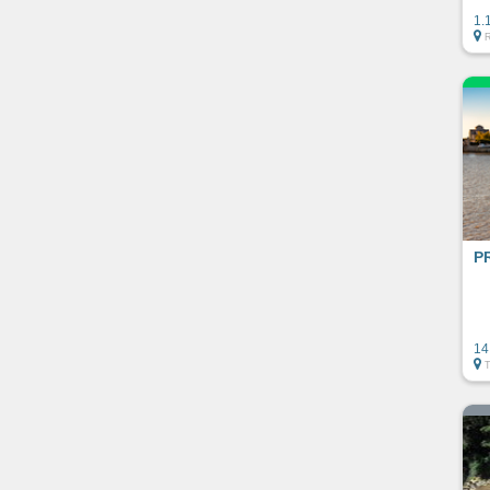
1.
PR
14
T