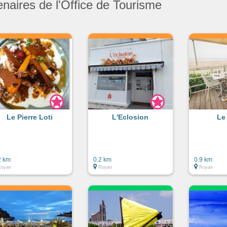
enaires de l'Office de Tourisme
Le Pierre Loti
L'Eclosion
Le
2 km
0.2 km
0.9 km
Royan
Royan
Royan