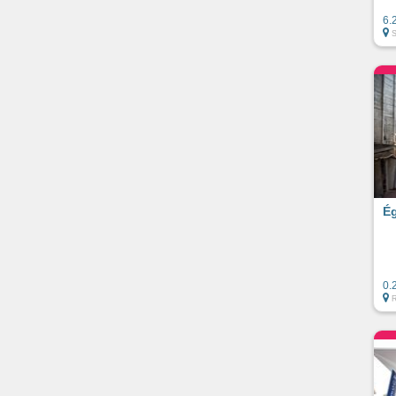
6.
S
Ég
0.