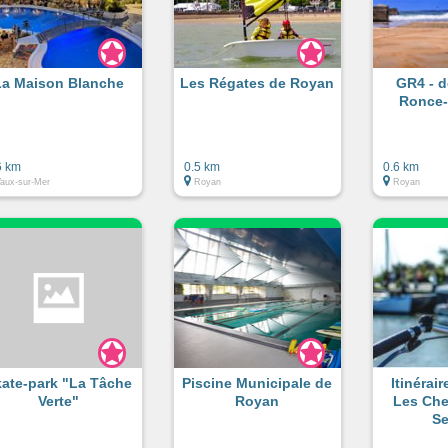
La Maison Blanche
Les Régates de Royan
GR4 - 
Ronce-
6 km
0.5 km
0.6 km
aux-sur-Mer
Royan
Royan
ate-park "La Tâche
Piscine Municipale de
Itinérai
Verte"
Royan
Les Che
Se