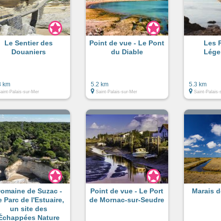
Le Sentier des
Point de vue - Le Pont
Les 
Douaniers
du Diable
Lége
8 km
5.2 km
5.3 km
aint-Palais-sur-Mer
Saint-Palais-sur-Mer
Saint-Palais-
omaine de Suzac -
Point de vue - Le Port
Marais d
 Parc de l'Estuaire,
de Mornac-sur-Seudre
un site des
Échappées Nature