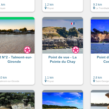
1 km
1.2 km
9.3 km
Royan
Royan
La Tremblad
 N°2 - Talmont-sur-
Point de vue - La
Point d
Gironde
Pointe du Chay
Co
.0 km
1.1 km
2.8 km
almont-sur-Gironde
Royan
Saint-George