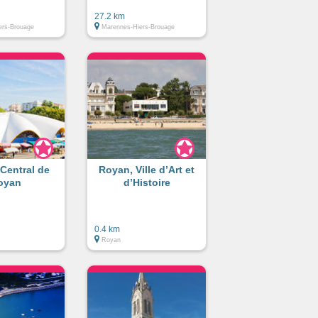
27.2 km
ers-Brouage
Marennes-Hiers-Brouage
Central de
Royan, Ville d’Art et
oyan
d’Histoire
0.4 km
Royan