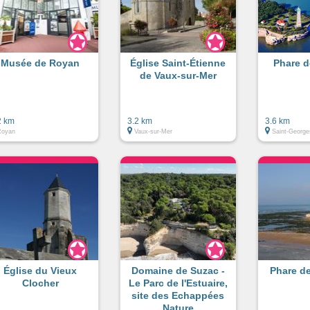
Musée de Royan
Église Saint-Étienne
Phare d
de Vaux-sur-Mer
2 km
3.2 km
3.6 km
Royan
Vaux-sur-Mer
Saint-George
Église du Vieux
Domaine de Suzac -
Phare d
Clocher
Le Parc de l'Estuaire,
site des Echappées
Nature