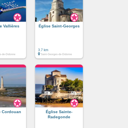
e Vallières
Église Saint-Georges
3.7 km
s-de-Didonne
Saint-Georges-de-Didonne
e Cordouan
Église Sainte-
Radegonde