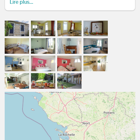
Lire plus...
- Cafetière à filtre et cafetière Nespresso - Lave-vaisselle
Vous trouverez aussi une buanderie composée d'une
machine à laver et d'un sèche linge. Vous trouverez
également un lit parapluie et d'une chaise haute pour
bébé. La maison est composée de 4 chambres. Deux
chambres disposent de 2 lits simples qui peuvent être
transformés en lit double (180 x 200) selon votre
convenance. Pour plus de confort, les lits seront faits à
votre arrivée. Nous sommes à votre disposition pour
toutes questions, n’hésitez pas à nous solliciter !