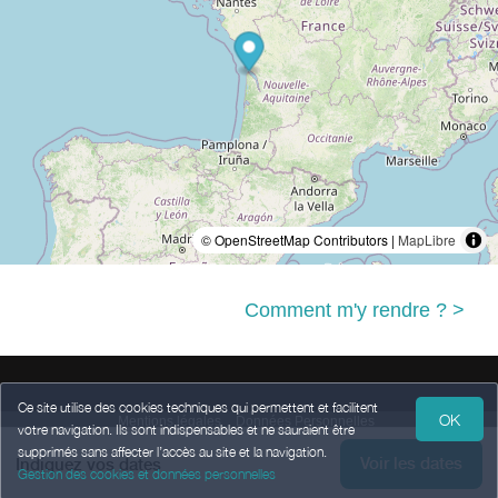
© OpenStreetMap Contributors |
MapLibre
Comment m'y rendre ? >
Ce site utilise des cookies techniques qui permettent et facilitent
OK
Mentions légales
Données Personnelles
votre navigation. Ils sont indispensables et ne sauraient être
Conditions Générales de Vente
supprimés sans affecter l’accès au site et la navigation.
Voir les dates
Propulsé par
,
services destinés
aux hébergeurs et prestataires
Indiquez vos dates
weebnb
Gestion des cookies et données personnelles
touristiques
,
en partenariat avec
Office de Tourisme Communautaire Royan
Atlantique
.